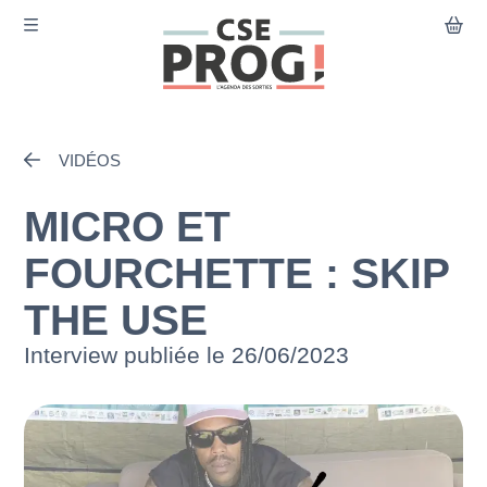
Aller au contenu principal
VIDÉOS
Agenda
Actualités
MICRO ET
Comment ça marche ?
FOURCHETTE : SKIP
Le CSE PROG
THE USE
Interview publiée le 26/06/2023
Mon compte
Contact