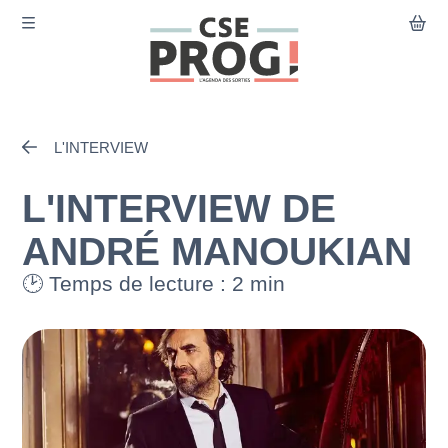
Aller au contenu principal
L'INTERVIEW
Agenda
Actualités
L'INTERVIEW DE
Comment ça marche ?
ANDRÉ MANOUKIAN
Le CSE PROG
🕑 Temps de lecture : 2 min
Mon compte
Contact